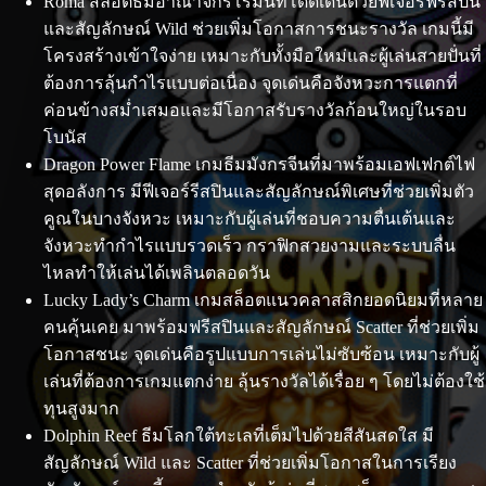
Roma สล็อตธีมอาณาจักรโรมันที่โดดเด่นด้วยฟีเจอร์ฟรีสปิน
และสัญลักษณ์ Wild ช่วยเพิ่มโอกาสการชนะรางวัล เกมนี้มี
โครงสร้างเข้าใจง่าย เหมาะกับทั้งมือใหม่และผู้เล่นสายปั่นที่
ต้องการลุ้นกำไรแบบต่อเนื่อง จุดเด่นคือจังหวะการแตกที่
ค่อนข้างสม่ำเสมอและมีโอกาสรับรางวัลก้อนใหญ่ในรอบ
โบนัส
Dragon Power Flame เกมธีมมังกรจีนที่มาพร้อมเอฟเฟกต์ไฟ
สุดอลังการ มีฟีเจอร์รีสปินและสัญลักษณ์พิเศษที่ช่วยเพิ่มตัว
คูณในบางจังหวะ เหมาะกับผู้เล่นที่ชอบความตื่นเต้นและ
จังหวะทำกำไรแบบรวดเร็ว กราฟิกสวยงามและระบบลื่น
ไหลทำให้เล่นได้เพลินตลอดวัน
Lucky Lady’s Charm เกมสล็อตแนวคลาสสิกยอดนิยมที่หลาย
คนคุ้นเคย มาพร้อมฟรีสปินและสัญลักษณ์ Scatter ที่ช่วยเพิ่ม
โอกาสชนะ จุดเด่นคือรูปแบบการเล่นไม่ซับซ้อน เหมาะกับผู้
เล่นที่ต้องการเกมแตกง่าย ลุ้นรางวัลได้เรื่อย ๆ โดยไม่ต้องใช้
ทุนสูงมาก
Dolphin Reef ธีมโลกใต้ทะเลที่เต็มไปด้วยสีสันสดใส มี
สัญลักษณ์ Wild และ Scatter ที่ช่วยเพิ่มโอกาสในการเรียง