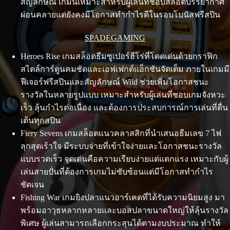
สัญลักษณ์ เกมนี้เหมาะสำหรับผู้เล่นที่ชอบสล็อตบรรยากาศ
ผ่อนคลายแต่ยังคงมีโอกาสทำกำไรดีในรอบโบนัสฟรีสปิน
SPADEGAMING
Heroes Rise เกมสล็อตธีมซูเปอร์ฮีโร่ที่โดดเด่นด้วยกราฟิก
สไตล์การ์ตูนคมชัดและเอฟเฟกต์แอ็กชันจัดเต็ม ภายในเกมมี
ฟีเจอร์ฟรีสปินและสัญลักษณ์ Wild ช่วยเพิ่มโอกาสชนะ
รางวัลในหลายรูปแบบ เหมาะสำหรับผู้เล่นที่ชอบเกมจังหวะ
เร็ว ลุ้นกำไรต่อเนื่อง และต้องการประสบการณ์การเล่นที่ตื่น
เต้นทุกสปิน
Fiery Sevens เกมสล็อตแนวคลาสสิกที่นำเสนอธีมเลข 7 ไฟ
ลุกสุดเร้าใจ มีระบบจ่ายที่เข้าใจง่ายและโอกาสชนะรางวัล
แบบรวดเร็ว จุดเด่นคือความเรียบง่ายแต่แตกแรง เหมาะกับผู้
เล่นสายปั่นที่ต้องการเกมไม่ซับซ้อนแต่มีโอกาสทำกำไร
ชัดเจน
Fishing War เกมยิงปลาแนวอาร์เคดที่ได้รับความนิยมสูง มา
พร้อมอาวุธหลากหลายและบอสปลาขนาดใหญ่ให้ลุ้นรางวัล
พิเศษ ผู้เล่นสามารถเลือกกระสุนได้ตามงบประมาณ ทำให้